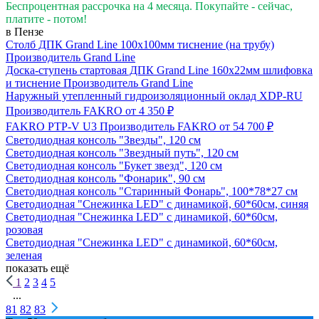
Беспроцентная рассрочка на 4 месяца. Покупайте - сейчас,
платите - потом!
в Пензе
Столб ДПК Grand Line 100х100мм тиснение (на трубу)
Производитель
Grand Line
Доска-ступень стартовая ДПК Grand Line 160х22мм шлифовка
и тиснение
Производитель
Grand Line
Наружный утепленный гидроизоляционный оклад XDP-RU
Производитель
FAKRO
от 4 350 ₽
FAKRO PTP-V U3
Производитель
FAKRO
от 54 700 ₽
Светодиодная консоль "Звезды", 120 см
Светодиодная консоль "Звездный путь", 120 см
Светодиодная консоль "Букет звезд", 120 см
Светодиодная консоль "Фонарик", 90 см
Светодиодная консоль "Старинный Фонарь", 100*78*27 см
Светодиодная "Снежинка LED" с динамикой, 60*60см, синяя
Светодиодная "Снежинка LED" с динамикой, 60*60см,
розовая
Светодиодная "Снежинка LED" с динамикой, 60*60см,
зеленая
показать ещё
1
2
3
4
5
...
81
82
83