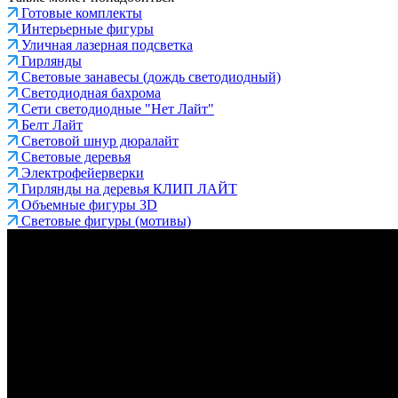
Готовые комплекты
Интерьерные фигуры
Уличная лазерная подсветка
Гирлянды
Световые занавесы (дождь светодиодный)
Светодиодная бахрома
Сети светодиодные "Нет Лайт"
Белт Лайт
Световой шнур дюралайт
Световые деревья
Электрофейерверки
Гирлянды на деревья КЛИП ЛАЙТ
Объемные фигуры 3D
Световые фигуры (мотивы)