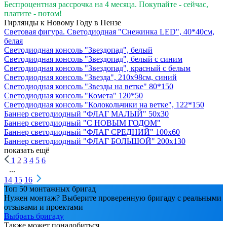
Беспроцентная рассрочка на 4 месяца. Покупайте - сейчас,
платите - потом!
Гирлянды к Новому Году в Пензе
Световая фигура. Светодиодная "Снежинка LED", 40*40см,
белая
Светодиодная консоль "Звездопад", белый
Светодиодная консоль "Звездопад", белый с синим
Светодиодная консоль "Звездопад", красный с белым
Светодиодная консоль "Звезда", 210х98см, синий
Светодиодная консоль "Звезды на ветке" 80*150
Светодиодная консоль "Комета" 120*50
Светодиодная консоль "Колокольчики на ветке", 122*150
Баннер светодиодный "ФЛАГ МАЛЫЙ" 50х30
Баннер светодиодный "С НОВЫМ ГОДОМ"
Баннер светодиодный "ФЛАГ СРЕДНИЙ" 100х60
Баннер светодиодный "ФЛАГ БОЛЬШОЙ" 200х130
показать ещё
1
2
3
4
5
6
...
14
15
16
Топ 50 монтажных бригад
Нужен монтаж? Выберите проверенную бригаду с реальными
отзывами и проектами
Выбрать бригаду
Также может понадобиться