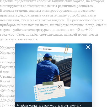
Изделие представляет собой металлический каркас, на котором
монтируются светодиодные ленты различных расцветок.
Высокая степень защиты электрооборудования позволяет
применять декоративные осветительные устройства, как в
помещении, так и на открытом воздухе. На работоспособность
приборов не влияют ни пыль, ни твёрдые частицы, ветер, снег и
мороз – рабочие температуры в диапазоне от -40 до + 50
градусов. Срок службы светодиодных панелей исчисляется
десятками тысяч часов.
×
Характеристики
Характеристики
Тип
светодиодная консоль
Гарантия
6 мес
Страна производства
Китай
Размеры
40*40 см
Напряжение питания
220-240 В / 50 Гц
Доставка и оплата
Чтобы узнать стоимость монтажных