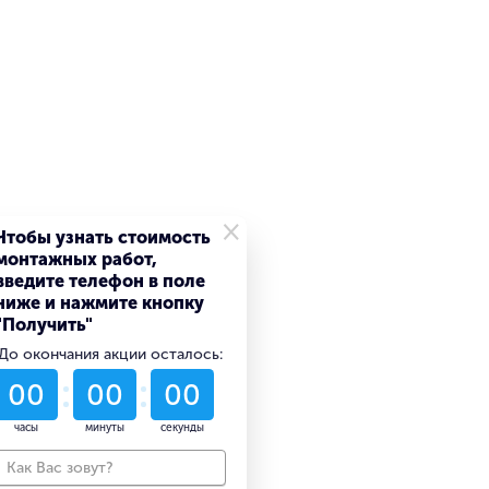
×
Чтобы узнать стоимость
монтажных работ,
введите телефон в поле
ниже и нажмите кнопку
"Получить"
До окончания акции осталось:
52
07
33
дни
часы
минуты