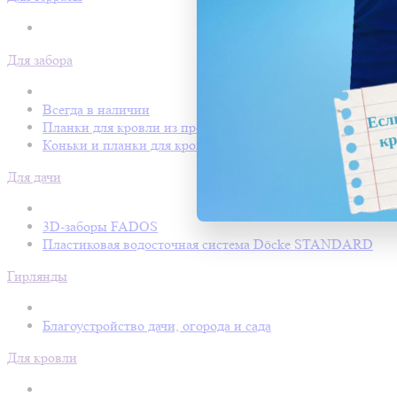
Для забора
Всегда в наличии
Планки для кровли из профнастила
Коньки и планки для кровли Покрофф
Для дачи
3D-заборы FADOS
Пластиковая водосточная система Döcke STANDARD
Гирлянды
Благоустройство дачи, огорода и сада
Для кровли