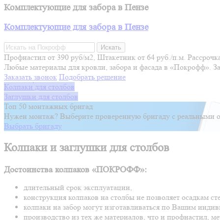
Комплектующие для забора в Пензе
Комплектующие для забора в Пензе
Искать
Профнастил от 390 руб/м2, Штакетник от 64 руб./п.м. Рассрочка
Любые материалы для кровли, забора и фасада в «Покрофф». З
Заказать звонок
Подобрать решение
Колпаки для столбов
Заглушки для столбов
Топ 50 монтажных бригад
Нужен монтаж? Выберите проверенную бригаду с реальными о
Выбрать бригаду
Колпаки и заглушки для столбов
Достоинства колпаков «ПОКРОФФ»:
длительный срок эксплуатации,
конструкция колпаков на столбы не позволяет осадкам сте
колпаки на забор могут изготавливаться по Вашим инди
производство из тех же материалов, что и профнастил, 