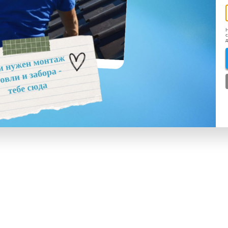
Н
с
д