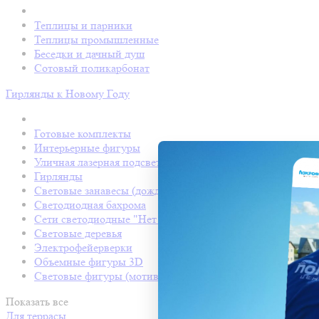
Теплицы и парники
Теплицы промышленные
Беседки и дачный душ
Сотовый поликарбонат
Гирлянды к Новому Году
Готовые комплекты
Интерьерные фигуры
Уличная лазерная подсветка
Гирлянды
Световые занавесы (дождь светодиодный)
Светодиодная бахрома
Сети светодиодные "Нет Лайт"
Световые деревья
Электрофейерверки
Объемные фигуры 3D
Световые фигуры (мотивы)
Показать все
Для террасы