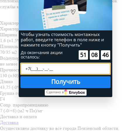
теплоизоляционные свойства утеплителя и продлить срок
службы конструкций.
Характеристики
Характеристики
Чтобы узнать стоимость монтажных
Ширина
работ, введите телефон в поле ниже и
1,6 (±1,5%) м
нажмите кнопку "Получить"
Площадь
70/35 м2
До окончания акции
:
:
51
08
46
осталось:
Водоупорность
не менее 1200 мм вод. ст.
Прочность при растяжении
130 (±30) / 100 (±20) Н/50 мм
Получить
Длина
43,75 (-0%) / 21,875 (-0%) м
Сделано в
Группа горючности
Г4
Сопр. паропроницанию
7 (-0/+8) (м2·ч·Па)/мг
Доставка и оплата
Доставка
Осуществляем доставку во все города Пензенской области.