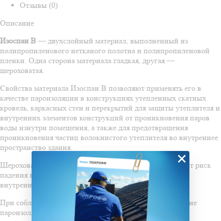
Отзывы (0)
Описание
Изоспан В
— двухслойный материал, выполненный из
полипропиленового нетканого полотна и полипропиленовой
пленки. Одна сторона материала гладкая, другая —
шероховатая.
Свойства материала Изоспан B позволяют применять его в
качестве пароизоляции в конструкциях утепленных скатных
кровель, каркасных стен и перекрытий для защиты утеплителя и
внутренних элементов конструкций от проникновения паров
воды изнутри помещения, а также для предотвращения
проникновения частиц волокнистого утеплителя во внутреннее
пространство здания.
×
Шероховатая поверхность материала Изоспан В снижает риск
падения капель конденсата с поверхности материала на
внутреннюю отделку.
При соблюдении всех требований к монтажу применение
пароизоляции Изоспан В позволяет сохранить