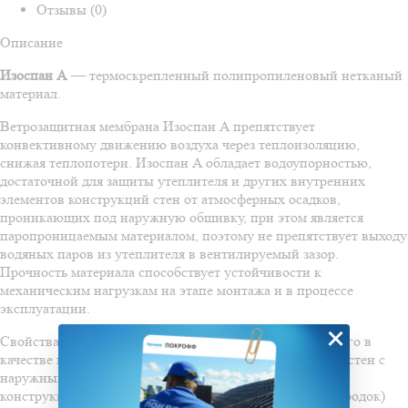
Отзывы (0)
Описание
Изоспан A
— термоскрепленный полипропиленовый нетканый
материал.
Ветрозащитная мембрана Изоспан A препятствует
конвективному движению воздуха через теплоизоляцию,
снижая теплопотери. Изоспан A обладает водоупорностью,
достаточной для защиты утеплителя и других внутренних
элементов конструкций стен от атмосферных осадков,
проникающих под наружную обшивку, при этом является
паропроницаемым материалом, поэтому не препятствует выходу
водяных паров из утеплителя в вентилируемый зазор.
Прочность материала способствует устойчивости к
механическим нагрузкам на этапе монтажа и в процессе
эксплуатации.
×
Свойства материала Изоспан A позволяют применять его в
качестве ветрозащиты в конструкциях каркасных стен, стен с
наружным утеплением и вентилируемых фасадов. В
конструкциях внутренних стен (межкомнатных перегородок)