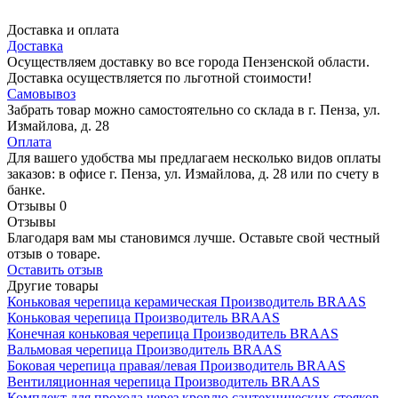
Доставка и оплата
Доставка
Осуществляем доставку во все города Пензенской области.
Доставка осуществляется по льготной стоимости!
Самовывоз
Забрать товар можно самостоятельно со склада в г. Пенза, ул.
Измайлова, д. 28
Оплата
Для вашего удобства мы предлагаем несколько видов оплаты
заказов: в офисе г. Пенза, ул. Измайлова, д. 28 или по счету в
банке.
Отзывы
0
Отзывы
Благодаря вам мы становимся лучше. Оставьте свой честный
отзыв о товаре.
Оставить отзыв
Другие товары
Коньковая черепица керамическая
Производитель
BRAAS
Коньковая черепица
Производитель
BRAAS
Конечная коньковая черепица
Производитель
BRAAS
Вальмовая черепица
Производитель
BRAAS
Боковая черепица правая/левая
Производитель
BRAAS
Вентиляционная черепица
Производитель
BRAAS
Комплект для прохода через кровлю сантехнических стояков