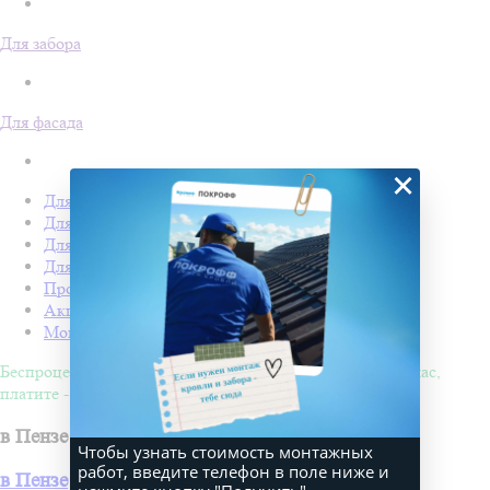
Для забора
Для фасада
×
Для кровли
Для забора
Для фасада
Для дачи
Производство Покрофф
Акции
Монтаж
Беспроцентная рассрочка на 4 месяца. Покупайте - сейчас,
платите - потом!
в Пензе
Чтобы узнать стоимость монтажных
работ, введите телефон в поле ниже и
в Пензе