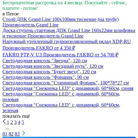
Беспроцентная рассрочка на 4 месяца. Покупайте - сейчас,
платите - потом!
в Пензе
Столб ДПК Grand Line 100х100мм тиснение (на трубу)
Производитель
Grand Line
Доска-ступень стартовая ДПК Grand Line 160х22мм шлифовка
и тиснение
Производитель
Grand Line
Наружный утепленный гидроизоляционный оклад XDP-RU
Производитель
FAKRO
от 4 350 ₽
FAKRO PTP-V U3
Производитель
FAKRO
от 54 700 ₽
Светодиодная консоль "Звезды", 120 см
Светодиодная консоль "Звездный путь", 120 см
Светодиодная консоль "Букет звезд", 120 см
Светодиодная консоль "Фонарик", 90 см
Светодиодная консоль "Старинный Фонарь", 100*78*27 см
Светодиодная "Снежинка LED" с динамикой, 60*60см, синяя
Светодиодная "Снежинка LED" с динамикой, 60*60см,
розовая
Светодиодная "Снежинка LED" с динамикой, 60*60см,
зеленая
показать ещё
1
2
3
4
5
...
81
82
83