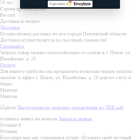
20 лет
Сделано в
Страна производства
Россия
Доставка и оплата
Доставка
Осуществляем доставку во все города Пензенской области.
Доставка осуществляется по льготной стоимости!
Самовывоз
Забрать товар можно самостоятельно со склада в г. Пенза, ул.
Измайлова, д. 28
Оплата
Для вашего удобства мы предлагаем несколько видов оплаты
заказов: в офисе г. Пенза, ул. Измайлова, д. 28 или по счету в
банке.
Монтаж
Монтаж
Инструкция по монтажу ограждений из ДПК.pdf
оставить заявку на монтаж
Заказать звонок
Отзывы
0
Отзывы
Благодаря вам мы становимся лучше. Оставьте свой честный