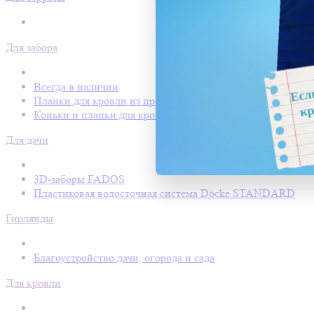
Для забора
Всегда в наличии
Планки для кровли из профнастила
Коньки и планки для кровли Покрофф
Для дачи
3D-заборы FADOS
Пластиковая водосточная система Döcke STANDARD
Гирлянды
Благоустройство дачи, огорода и сада
Для кровли