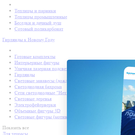
Теплицы и парники
Теплицы промышленные
Беседки и дачный душ
Сотовый поликарбонат
Гирлянды к Новому Году
Готовые комплекты
Интерьерные фигуры
Уличная лазерная подсветка
Гирлянды
Световые занавесы (дождь светодиодный)
Светодиодная бахрома
Сети светодиодные "Нет Лайт"
Световые деревья
Электрофейерверки
Объемные фигуры 3D
Световые фигуры (мотивы)
Показать все
Для террасы