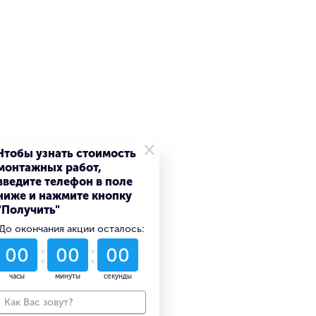
×
Чтобы узнать стоимость
монтажных работ,
введите телефон в поле
ниже и нажмите кнопку
"Получить"
До окончания акции осталось:
52
14
49
дни
часы
минуты