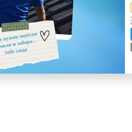
Н
с
д