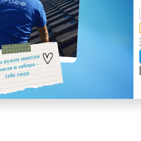
Н
с
д