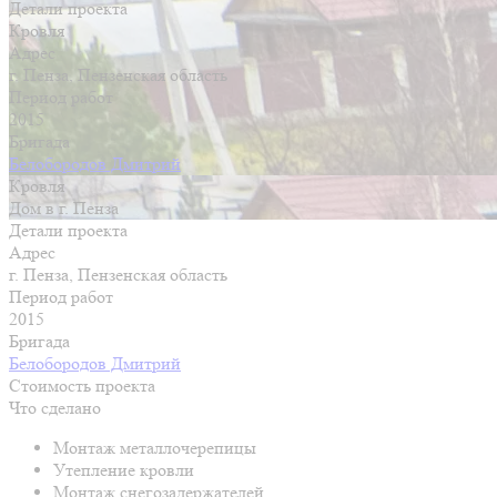
Детали проекта
Кровля
Адрес
г. Пенза, Пензенская область
Период работ
2015
Бригада
Белобородов Дмитрий
Кровля
Дом в г. Пенза
Детали проекта
Адрес
г. Пенза, Пензенская область
Период работ
2015
Бригада
Белобородов Дмитрий
Стоимость проекта
Что сделано
Монтаж металлочерепицы
Утепление кровли
Монтаж снегозадержателей