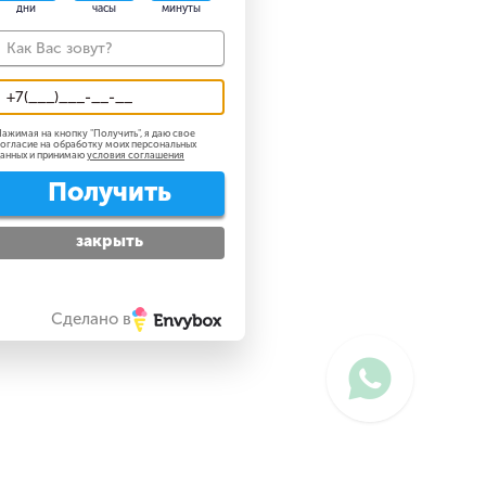
дни
часы
минуты
ажимая на кнопку "
Получить
", я даю свое
огласие на обработку моих персональных
анных и принимаю
условия соглашения
Получить
закрыть
Сделано в