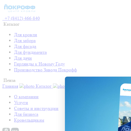
+7 (8412) 466-840
Каталог
Для кровли
Для забора
Для фасада
Для фундамента
Для дачи
Гирлянды к Новому Году
Производство Завода Покрофф
Пенза
Главная
Каталог
Контакты
Акции
Готовые про
О компании
Услуги
Советы и инструкции
Для бизнеса
Кровельщикам