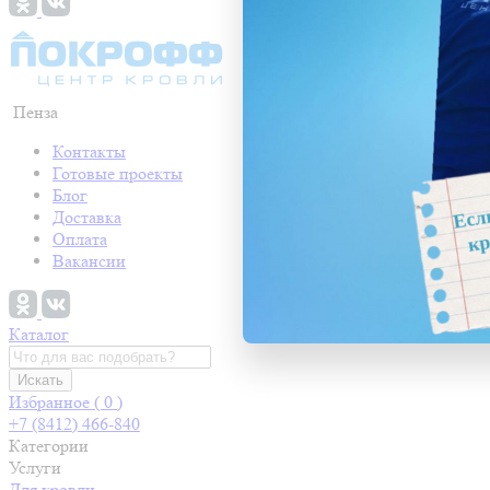
Пенза
Контакты
Готовые проекты
Блог
Доставка
Оплата
Вакансии
Каталог
Искать
Избранное (
0
)
+7 (8412) 466-840
Категории
Услуги
Для кровли