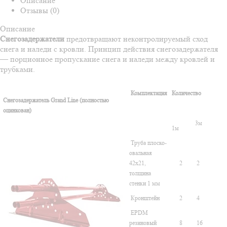
Описание
Отзывы (0)
Описание
Снегозадержатели
предотвращают неконтролируемый сход
снега и наледи с кровли. Принцип действия снегозадержателя
— порционное пропускание снега и наледи между кровлей и
трубками.
Комплектация
Количество
Снегозадержатель Grand Line (полностью
оцинкован)
3м
1м
Труба плоско-
овальная
42х21,
2
2
толщина
стенки 1 мм
Кронштейн
2
4
EPDM
резиновый
8
16