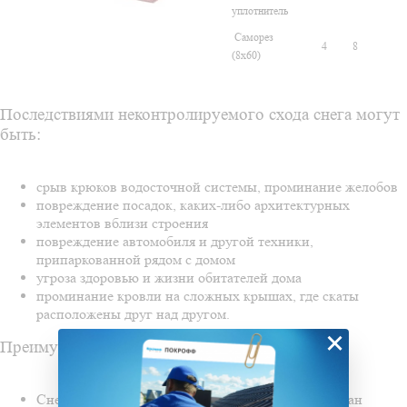
уплотнитель
Саморез
4
8
(8x60)
Последствиями неконтролируемого схода снега могут
быть:
срыв крюков водосточной системы, проминание желобов
повреждение посадок, каких-либо архитектурных
элементов вблизи строения
повреждение автомобиля и другой техники,
припаркованной рядом с домом
угроза здоровью и жизни обитателей дома
проминание кровли на сложных крышах, где скаты
расположены друг над другом.
×
Преимущества снегозадержателей Grand Line:
Снегозадержатель Grand Line полностью оцинкован