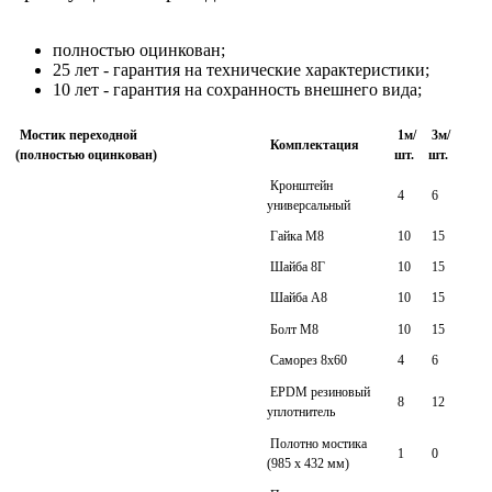
полностью оцинкован;
25 лет - гарантия на технические характеристики;
10 лет - гарантия на сохранность внешнего вида;
Мостик переходной
1м/
3м/
Комплектация
(полностью оцинкован)
шт.
шт.
Кронштейн
4
6
универсальный
Гайка М8
10
15
Шайба 8Г
10
15
Шайба А8
10
15
Болт М8
10
15
Саморез 8х60
4
6
EPDM резиновый
8
12
уплотнитель
Полотно мостика
1
0
(985 х 432 мм)