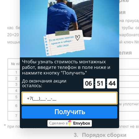
Чтобы узнать стоимость монтажных
работ, введите телефон в поле ниже и
нажмите кнопку "Получить"
До окончания акции
:
:
51
15
57
осталось:
Получить
Сделано в