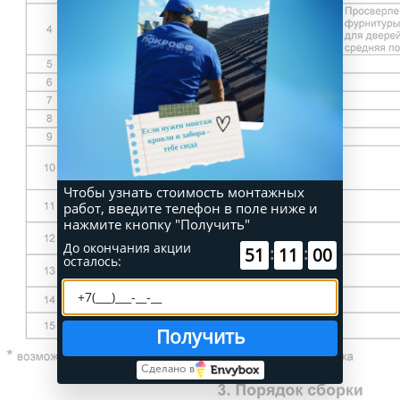
Чтобы узнать стоимость монтажных
работ, введите телефон в поле ниже и
нажмите кнопку "Получить"
До окончания акции
:
:
51
11
00
осталось:
Получить
Сделано в