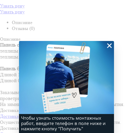
Узнать цену
Узнать цену
Описание
Отзывы (0)
Описание
×
Панель сдвижная
предназначена для проветривания
теплицы и исключения снеговой нагрузки на каркас
теплицы.
Панель бывает двух видов:
Длиной 1м для теплиц с шагом 1м
Длиной 0,67м для теплиц с шагом 0,67м.
Заказывается в зависимости от желаемой длины
проветривания.
На зимний период панель сдвигать до полного открытия.
Доставка и оплата
Доставка
Чтобы узнать стоимость монтажных
Осуществляем доставку во все города Пензенской области.
работ, введите телефон в поле ниже и
нажмите кнопку "Получить"
Доставка осуществляется по льготной стоимости!