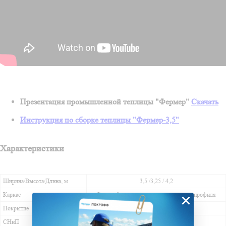
Презентация промышленной теплицы "Фермер"
Скачать
Инструкция по сборке теплицы "Фермер-3,5"
Характеристики
Ширина/Высота/Длина, м
3,5 /3,25 / 4,2
Каркас
Сборный из стального оцинкованного профиля
×
Покрытие
Сотовый поликарбонат
СНиП
2.10.04-85