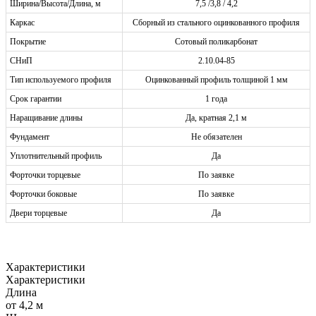
Ширина/Высота/Длина, м
7,5 /3,8 / 4,2
Каркас
Сборный из стального оцинкованного профиля
Покрытие
Сотовый поликарбонат
СНиП
2.10.04-85
Тип используемого профиля
Оцинкованный профиль толщиной 1 мм
Срок гарантии
1 года
Наращивание длины
Да, кратная 2,1 м
Фундамент
Не обязателен
Уплотнительный профиль
Да
Форточки торцевые
По заявке
Форточки боковые
По заявке
Двери торцевые
Да
Характеристики
Характеристики
Длина
от 4,2 м