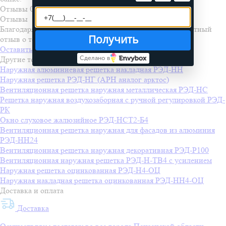
Отзывы
0
Отзывы
Благодаря вам мы становимся лучше. Оставьте свой честный
Получить
отзыв о товаре.
Оставить отзыв
Сделано в
Другие товары
Наружная алюминиевая решетка накладная РЭД-НН
Наружная решетка РЭД-НГ (АРН аналог арктос)
Вентиляционная решетка наружная металлическая РЭД-НС
Решетка наружная воздухозаборная с ручной регулировкой РЭД-
РК
Окно слуховое жалюзийное РЭД-НСТ2-Б4
Вентиляционная решетка наружная для фасадов из алюминия
РЭД-НН24
Вентиляционная решетка наружная декоративная РЭД-Р100
Вентиляционная наружная решетка РЭД-Н-ТВ4 с усилением
Наружная решетка оцинкованная РЭД-Н4-ОЦ
Наружная накладная решетка оцинкованная РЭД-НН4-ОЦ
Доставка и оплата
Доставка