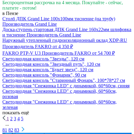
Беспроцентная рассрочка на 4 месяца. Покупайте - сейчас,
платите - потом!
в Пензе
Столб ДПК Grand Line 100х100мм тиснение (на трубу)
Производитель
Grand Line
Доска-ступень стартовая ДПК Grand Line 160х22мм шлифовка
и тиснение
Производитель
Grand Line
Наружный утепленный гидроизоляционный оклад XDP-RU
Производитель
FAKRO
от 4 350 ₽
FAKRO PTP-V U3
Производитель
FAKRO
от 54 700 ₽
Светодиодная консоль "Звезды", 120 см
Светодиодная консоль "Звездный путь", 120 см
Светодиодная консоль "Букет звезд", 120 см
Светодиодная консоль "Фонарик", 90 см
Светодиодная консоль "Старинный Фонарь", 100*78*27 см
Светодиодная "Снежинка LED" с динамикой, 60*60см, синяя
Светодиодная "Снежинка LED" с динамикой, 60*60см,
розовая
Светодиодная "Снежинка LED" с динамикой, 60*60см,
зеленая
показать ещё
1
2
3
4
5
...
81
82
83