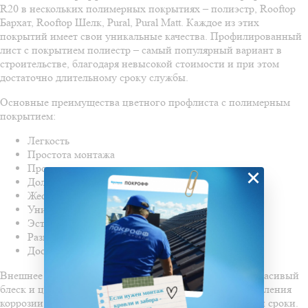
R20 в нескольких полимерных покрытиях – полиэстр, Rooftop
Бархат, Rooftop Шелк, Pural, Pural Matt. Каждое из этих
покрытий имеет свои уникальные качества. Профилированный
лист с покрытием полиестр – самый популярный вариант в
строительстве, благодаря невысокой стоимости и при этом
достаточно длительному сроку службы.
Основные преимущества цветного профлиста с полимерным
покрытием:
Легкость
Простота монтажа
Прочность
×
Долговечность
Жесткость
Универсальность
Эстетическая привлекательность
Разнообразие цветов
Доступная стоимость.
Внешнее покрытие материала не только придает ему красивый
блеск и цвет, но и дополнительно защищает его от появления
коррозии, продлевая эксплуатационный и гарантийный сроки.