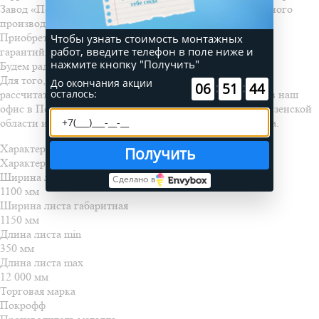
Завод «Покрофф» в Пензе на всю продукцию собственного
производства предоставляет официальную гарантию.
Приобретая профнастил в «Покрофф», Вы получите
Чтобы узнать стоимость монтажных
работ, введите телефон в поле ниже и
гарантийный талон на свой заказ.
нажмите кнопку "Получить"
Будем рады взаимовыгодному сотрудничеству с Вами!
Для того, чтобы купить профлист R20, уточнить цену,
До окончания акции
:
:
51
08
08
осталось:
рассчитать стоимость забора из профнастила - звоните в наш
офис в Пензе. Также мы осуществляем доставку по Пензенской
области и можем порекомендовать бригаду для монтажа.
Характеристики
Получить
Характеристики
Ширина листа рабочая
Сделано в
1100 мм
Ширина листа габаритная
1150 мм
Длина листа min
350 мм
Длина листа max
12 000 мм
Торговая марка
Покрофф