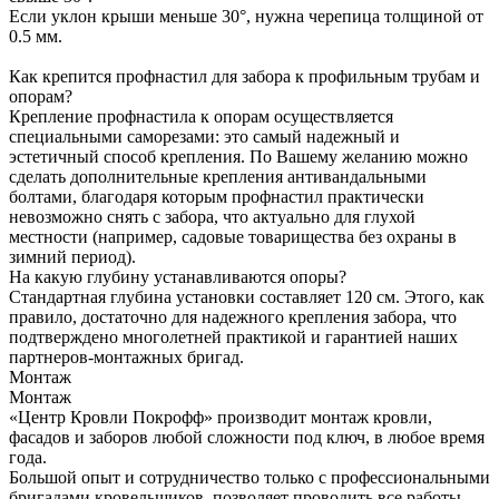
Если уклон крыши меньше 30°, нужна черепица толщиной от
0.5 мм.
Как крепится профнастил для забора к профильным трубам и
опорам?
Крепление профнастила к опорам осуществляется
специальными саморезами: это самый надежный и
эстетичный способ крепления. По Вашему желанию можно
сделать дополнительные крепления антивандальными
болтами, благодаря которым профнастил практически
невозможно снять с забора, что актуально для глухой
местности (например, садовые товарищества без охраны в
зимний период).
На какую глубину устанавливаются опоры?
Стандартная глубина установки составляет 120 см. Этого, как
правило, достаточно для надежного крепления забора, что
подтверждено многолетней практикой и гарантией наших
партнеров-монтажных бригад.
Монтаж
Монтаж
«Центр Кровли Покрофф» производит монтаж кровли,
фасадов и заборов любой сложности под ключ, в любое время
года.
Большой опыт и сотрудничество только с профессиональными
бригадами кровельщиков, позволяет проводить все работы