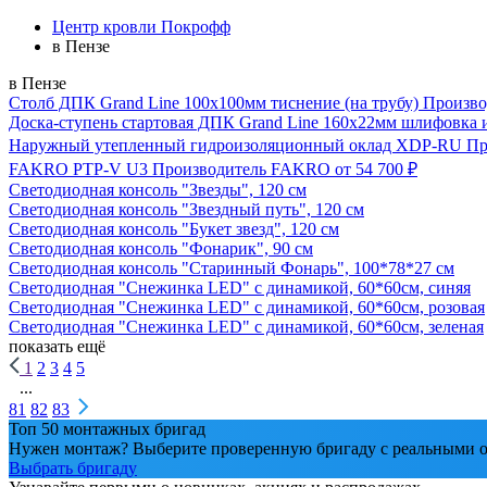
Центр кровли Покрофф
в Пензе
в Пензе
Столб ДПК Grand Line 100х100мм тиснение (на трубу)
Произво
Доска-ступень стартовая ДПК Grand Line 160х22мм шлифовка 
Наружный утепленный гидроизоляционный оклад XDP-RU
Пр
FAKRO PTP-V U3
Производитель
FAKRO
от 54 700 ₽
Светодиодная консоль "Звезды", 120 см
Светодиодная консоль "Звездный путь", 120 см
Светодиодная консоль "Букет звезд", 120 см
Светодиодная консоль "Фонарик", 90 см
Светодиодная консоль "Старинный Фонарь", 100*78*27 см
Светодиодная "Снежинка LED" с динамикой, 60*60см, синяя
Светодиодная "Снежинка LED" с динамикой, 60*60см, розовая
Светодиодная "Снежинка LED" с динамикой, 60*60см, зеленая
показать ещё
1
2
3
4
5
...
81
82
83
Топ 50 монтажных бригад
Нужен монтаж? Выберите проверенную бригаду с реальными о
Выбрать бригаду