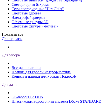
Световые занавесы (дождь светодиодный)
Светодиодная бахрома
Сети светодиодные "Нет Лайт"
Световые деревья
Электрофейерверки
Объемные фигуры 3D
Световые фигуры (мотивы)
Показать все
Для террасы
Для забора
Всегда в наличии
Планки для кровли из профнастила
Коньки и планки для кровли Покрофф
Для дачи
3D-заборы FADOS
Пластиковая водосточная система Döcke STANDARD