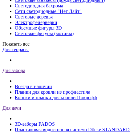
Световые занавесы (дождь светодиодный)
Светодиодная бахрома
Сети светодиодные "Нет Лайт"
Световые деревья
Электрофейерверки
Объемные фигуры 3D
Световые фигуры (мотивы)
Показать все
Для террасы
Для забора
Всегда в наличии
Планки для кровли из профнастила
Коньки и планки для кровли Покрофф
Для дачи
3D-заборы FADOS
Пластиковая водосточная система Döcke STANDARD