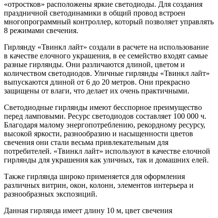
«отростков» расположены яркие светодиоды. Для создания
праздничной светодинамики в общий провод встроен
многопрограммный контроллер, который позволяет управлять
8 режимами свечения.
Гирлянду «Твинкл лайт» создали в расчете на использование
в качестве елочного украшения, в ее семейство входят самые
разные гирлянды. Они различаются длиной, цветом и
количеством светодиодов. Уличные гирлянды «Твинкл лайт»
выпускаются длиной от 6 до 20 метров. Они прекрасно
защищены от влаги, что делает их очень практичными.
Светодиодные гирлянды имеют бесспорное преимущество
перед ламповыми. Ресурс светодиодов составляет 100 000 ч.
Благодаря малому энергопотреблению, рекордному ресурсу,
высокой яркости, разнообразию и насыщенности цветов
свечения они стали весьма привлекательным для
потребителей. «Твинкл лайт» используют в качестве елочной
гирлянды для украшения как уличных, так и домашних елей.
Также гирлянда широко применяется для оформления
различных витрин, окон, колонн, элементов интерьера и
разнообразных экспозиций.
Данная гирлянда имеет длину 10 м, цвет свечения