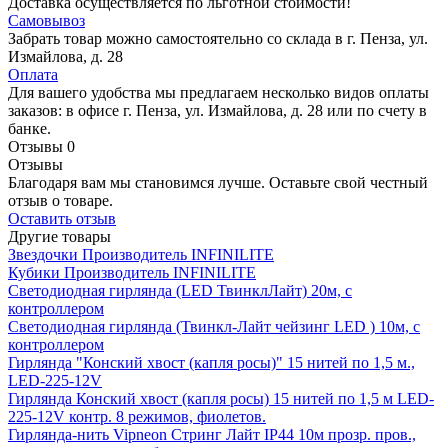
Доставка осуществляется по льготной стоимости!
Самовывоз
Забрать товар можно самостоятельно со склада в г. Пенза, ул.
Измайлова, д. 28
Оплата
Для вашего удобства мы предлагаем несколько видов оплаты
заказов: в офисе г. Пенза, ул. Измайлова, д. 28 или по счету в
банке.
Отзывы
0
Отзывы
Благодаря вам мы становимся лучше. Оставьте свой честный
отзыв о товаре.
Оставить отзыв
Другие товары
Звездочки
Производитель
INFINILITE
Кубики
Производитель
INFINILITE
Светодиодная гирлянда (LED ТвинклЛайт) 20м, с
контроллером
Светодиодная гирлянда (Твинкл-Лайт чейзинг LED ) 10м, с
контроллером
Гирлянда "Конский хвост (капля росы)" 15 нитей по 1,5 м.,
LED-225-12V
Гирлянда Конский хвост (капля росы) 15 нитей по 1,5 м LED-
225-12V контр. 8 режимов, фиолетов.
Гирлянда-нить Vipneon Стринг Лайт IP44 10м прозр. пров.,