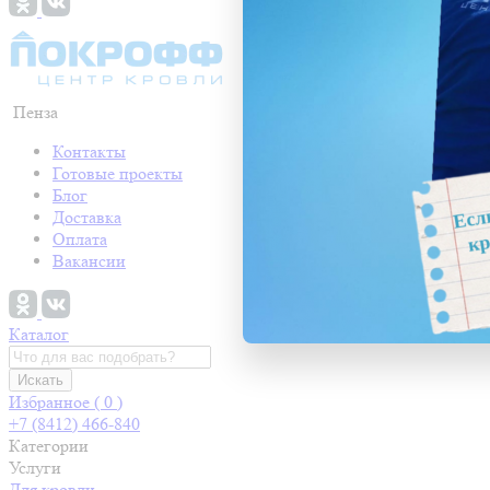
Пенза
Контакты
Готовые проекты
Блог
Доставка
Оплата
Вакансии
Каталог
Искать
Избранное (
0
)
+7 (8412) 466-840
Категории
Услуги
Для кровли