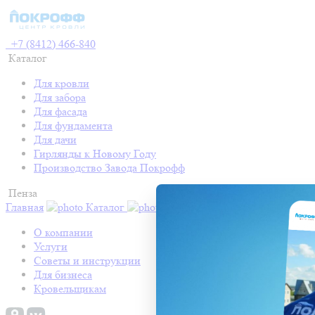
+7 (8412) 466-840
Каталог
Для кровли
Для забора
Для фасада
Для фундамента
Для дачи
Гирлянды к Новому Году
Производство Завода Покрофф
Пенза
Главная
Каталог
Контакты
Акции
Готовые про
О компании
Услуги
Советы и инструкции
Для бизнеса
Кровельщикам