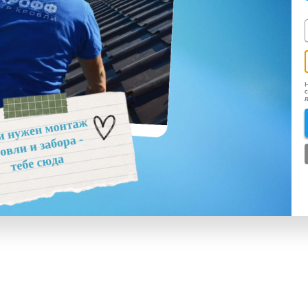
Н
с
д