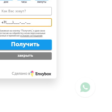
дни
часы
минуты
ажимая на кнопку "
Получить
", я даю свое
огласие на обработку моих персональных
анных и принимаю
условия соглашения
Получить
закрыть
Сделано в