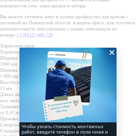
поверхности стен, перегородки и заборы.
Вы можете уточнить цену и купить профнастил для кровли с
доставкой по Пензенской области в нашем офисе, или получить
дополнительную консультацию у наших менеджеров по
номеру
+7 (8412) 466-720
Характеристики
×
Характеристики
Ширина листа общая
1060 мм
Ширина листа полезная
1 000 мм
Высота волны
35 мм
Длина листа
под заказ от 0,5 до 12 м
Толщина металла
от 0,45 до 0,6 мм
Производитель металла
Северсталь, НЛМК, ММК
Чтобы узнать стоимость монтажных
Содержание цинка
работ, введите телефон в поле ниже и