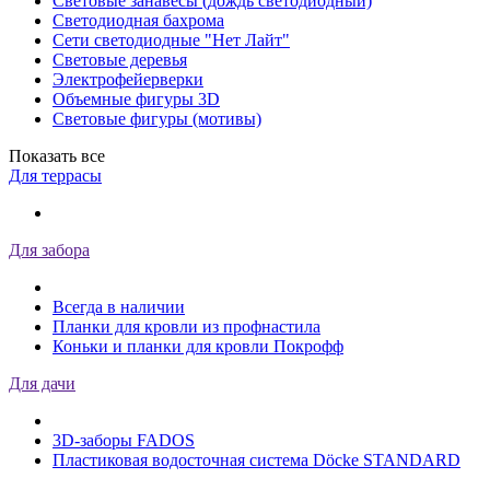
Световые занавесы (дождь светодиодный)
Светодиодная бахрома
Сети светодиодные "Нет Лайт"
Световые деревья
Электрофейерверки
Объемные фигуры 3D
Световые фигуры (мотивы)
Показать все
Для террасы
Для забора
Всегда в наличии
Планки для кровли из профнастила
Коньки и планки для кровли Покрофф
Для дачи
3D-заборы FADOS
Пластиковая водосточная система Döcke STANDARD