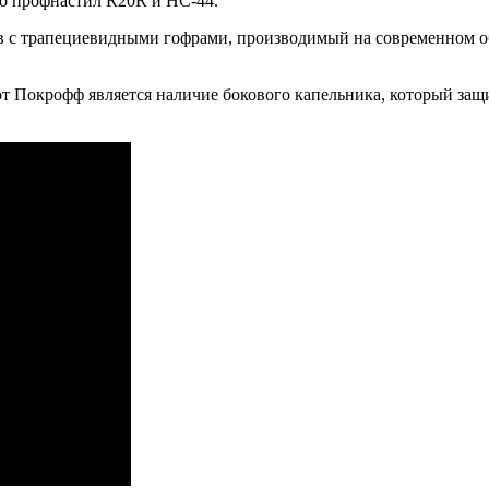
о профнастил R20R и HC-44.
ов с трапециевидными гофрами, производимый на современном 
 Покрофф является наличие бокового капельника, который защи