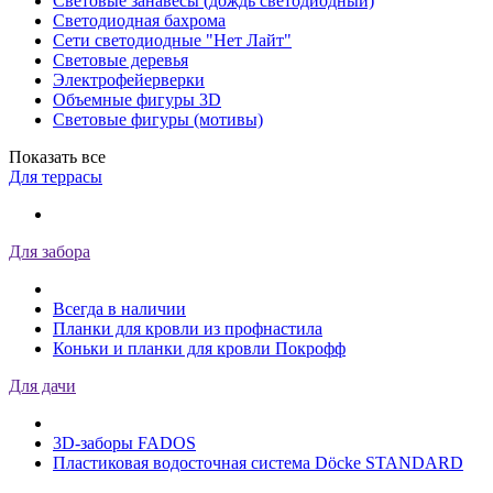
Световые занавесы (дождь светодиодный)
Светодиодная бахрома
Сети светодиодные "Нет Лайт"
Световые деревья
Электрофейерверки
Объемные фигуры 3D
Световые фигуры (мотивы)
Показать все
Для террасы
Для забора
Всегда в наличии
Планки для кровли из профнастила
Коньки и планки для кровли Покрофф
Для дачи
3D-заборы FADOS
Пластиковая водосточная система Döcke STANDARD