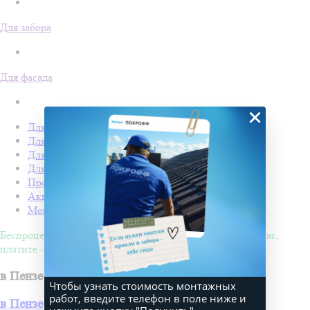
Для забора
Для фасада
×
Для кровли
Для забора
Для фасада
Для дачи
Производство Покрофф
Акции
Монтаж
Беспроцентная рассрочка на 4 месяца. Покупайте - сейчас,
платите - потом!
в Пензе
Чтобы узнать стоимость монтажных
работ, введите телефон в поле ниже и
в Пензе