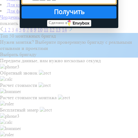
Для кровли
Получить
Для фасада
Чердачные лестницы DOCKE
показать ещё
Сделано в
1
2
3
4
5
6
7
8
9
10
11
12
13
14
Топ 50 монтажных бригад
Нужен монтаж? Выберите проверенную бригаду с реальными
отзывами и проектами
Выбрать бригаду
Передаем данные, нам нужно несколько секунд
Обратный звонок
Расчет стоимости
Расчет стоимости монтажа
Бесплатный замер