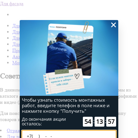
Для фасада
×
Для кровли
Для забора
Для фасада
Для дачи
Производство Покрофф
Акции
Монтаж
Советы и
инструкции
В данном разделе содержатся инструкции по всем товарам из
каталога Покрофф. Инструкции сопровождаются фотографиями
Чтобы узнать стоимость монтажных
и видео (для некоторых товаров).
работ, введите телефон в поле ниже и
нажмите кнопку "Получить"
Для поиска инструкции выберите нужный раздел и группу
До окончания акции
товаров ниже.
:
:
54
13
57
осталось:
Ограждения
Для дачи и сада