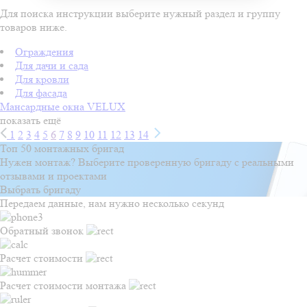
Для поиска инструкции выберите нужный раздел и группу
товаров ниже.
Ограждения
Для дачи и сада
Для кровли
Для фасада
Мансардные окна VELUX
показать ещё
1
2
3
4
5
6
7
8
9
10
11
12
13
14
Топ 50 монтажных бригад
Нужен монтаж? Выберите проверенную бригаду с реальными
отзывами и проектами
Выбрать бригаду
Передаем данные, нам нужно несколько секунд
Обратный звонок
Расчет стоимости
Расчет стоимости монтажа