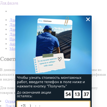
Для фасада
×
Для кровли
Для забора
Для фасада
Для дачи
Производство Покрофф
Акции
Монтаж
Советы и
инструкции
В данном разделе содержатся инструкции по всем товарам из
каталога Покрофф. Инструкции сопровождаются фотографиями
Чтобы узнать стоимость монтажных
и видео (для некоторых товаров).
работ, введите телефон в поле ниже и
нажмите кнопку "Получить"
Для поиска инструкции выберите нужный раздел и группу
До окончания акции
товаров ниже.
:
:
54
13
37
осталось:
Ограждения
Для дачи и сада