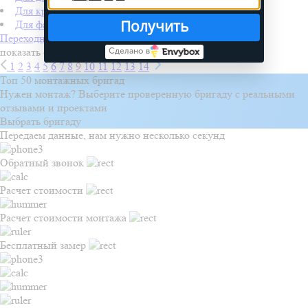
Для кровли
Получить
Для фасада
Переходные мостики
показать ещё
Сделано в
1
2
3
4
5
6
7
8
9
10
11
12
13
14
Топ 50 монтажных бригад
Нужен монтаж? Выберите проверенную бригаду с реальными
отзывами и проектами
Выбрать бригаду
Передаем данные, нам нужно несколько секунд
Обратный звонок
Расчет стоимости
Расчет стоимости монтажа
Бесплатный замер