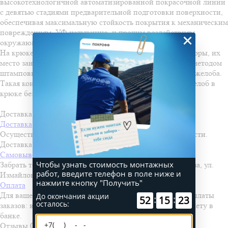
высокотехнологичной автоматизированной покрасочной линии
с девятью стадиями предварительной подготовки поверхности,
обеспечивая максимальную стойкость покрытия к механическим
повреждениям, УФ излучению, и прочим воздействиям
×
окружающей среды.
На крюке из полосы отсутствуют пластинчатые фиксаторы, их
место занимают технологические гибы, выполненные методом
штамповки, геометрически точно повторяющие форму желоба.
Такая конфигурация крюка позволяет зафиксировать желоб в
крюке без дополнительных операций.
Доставка и оплата
Доставка
Осуществляем доставку во все города Пензенской области.
Доставка осуществляется по льготной стоимости!
Самовывоз
Чтобы узнать стоимость монтажных
Забрать товар можно самостоятельно со склада в г. Пенза, ул.
работ, введите телефон в поле ниже и
Измайлова, д. 28
нажмите кнопку "Получить"
Оплата
Для вашего удобства мы предлагаем несколько видов оплаты
До окончания акции
:
:
52
15
23
осталось:
заказов: в офисе г. Пенза, ул. Измайлова, д. 28 или по счету в
банке.
Отзывы
0