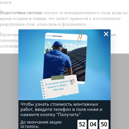
влаги.
Водосточная система
спасает от ненаправленного схода воды во
время осадков и таяния, что может привести к постепенному
разрушению стен, отмостков и фундамента.
×
Кровельные водостоки не допускают размытия различных
элементов дома, а также придают ему законченный и
эстетичный вид.
Чтобы узнать стоимость монтажных
работ, введите телефон в поле ниже и
нажмите кнопку "Получить"
До окончания акции
:
:
52
04
50
осталось: