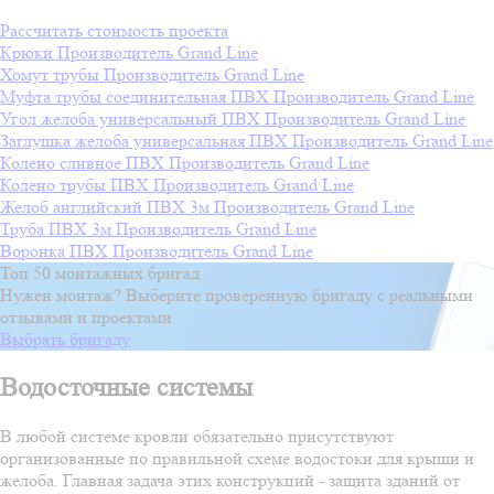
Рассчитать стоимость проекта
Крюки
Производитель
Grand Line
Хомут трубы
Производитель
Grand Line
Муфта трубы соединительная ПВХ
Производитель
Grand Line
Угол желоба универсальный ПВХ
Производитель
Grand Line
Заглушка желоба универсальная ПВХ
Производитель
Grand Line
Колено сливное ПВХ
Производитель
Grand Line
Колено трубы ПВХ
Производитель
Grand Line
Желоб английский ПВХ 3м
Производитель
Grand Line
Труба ПВХ 3м
Производитель
Grand Line
Воронка ПВХ
Производитель
Grand Line
Топ 50 монтажных бригад
Нужен монтаж? Выберите проверенную бригаду с реальными
отзывами и проектами
Выбрать бригаду
Водосточные системы
В любой системе кровли обязательно присутствуют
организованные по правильной схеме водостоки для крыши и
желоба. Главная задача этих конструкций - защита зданий от