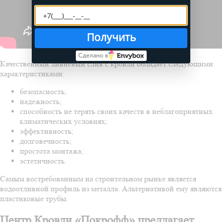
Получить
Сделано в
Качественный ливневый слив с кровли обладает следующими
характеристиками:
безопасность;
надежность;
способность не терять своих качеств в неблагоприятных
климатических условиях;
эффективность;
долговечность;
простота монтажа;
эстетичность.
Самым востребованным на строительном рынке является
водоотливной профиль из металла. Альтернативой ему являются
пластиковые трубы.
Центр Кровли «Покрофф» предлагает