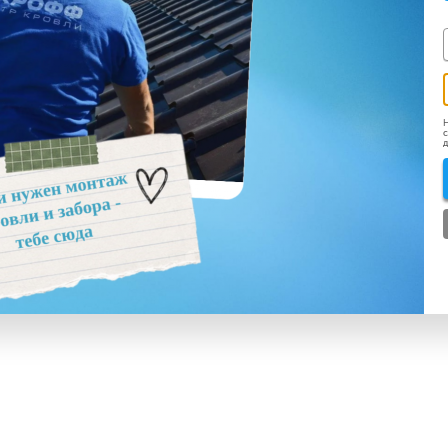
Н
с
д