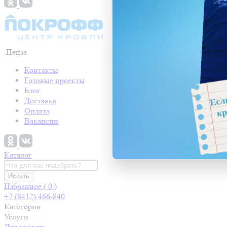
Пенза
Контакты
Готовые проекты
Блог
Доставка
Оплата
Вакансии
Каталог
Искать
Избранное (
0
)
+7 (8412) 466-840
Категории
Услуги
Для кровли