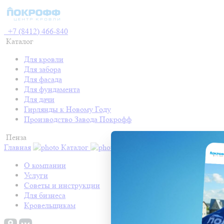
+7 (8412) 466-840
Каталог
Для кровли
Для забора
Для фасада
Для фундамента
Для дачи
Гирлянды к Новому Году
Производство Завода Покрофф
Пенза
Главная
Каталог
Контакты
Акции
Готовые про
О компании
Услуги
Советы и инструкции
Для бизнеса
Кровельщикам