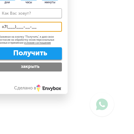
дни
часы
минуты
ажимая на кнопку "
Получить
", я даю свое
огласие на обработку моих персональных
анных и принимаю
условия соглашения
Получить
закрыть
Сделано в