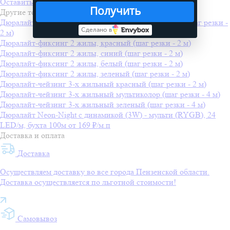
Оставить отзыв
Получить
Другие товары
Дюралайт-чейзинг 3-х жильный красно-сине-белый (шаг резки -
Сделано в
2 м)
Дюралайт-фиксинг 2 жилы, красный (шаг резки - 2 м)
Дюралайт-фиксинг 2 жилы, синий (шаг резки - 2 м)
Дюралайт-фиксинг 2 жилы, белый (шаг резки - 2 м)
Дюралайт-фиксинг 2 жилы, зеленый (шаг резки - 2 м)
Дюралайт-чейзинг 3-х жильный красный (шаг резки - 2 м)
Дюралайт-чейзинг 3-х жильный мультиколор (шаг резки - 4 м)
Дюралайт-чейзинг 3-х жильный зеленый (шаг резки - 4 м)
Дюралайт Neon-Night с динамикой (3W) - мульти (RYGB), 24
LED/м, бухта 100м
от 169 ₽/м.п
Доставка и оплата
Доставка
Осуществляем доставку во все города Пензенской области.
Доставка осуществляется по льготной стоимости!
Самовывоз