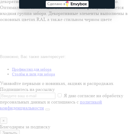
декоративный элемент. Его крепление также герметично.
Сделано в
Оптимальным местом для использования фонарей, является
входная группа забора. Декоративные элементы выполнены в
основных цветах RAL а также стильном черном цвете
Возможно, Вас также заинтересует:
Профнастил для забора
Столбы и лаги для забора
Узнавайте первыми о новинках, акциях и распродажах
Подпишитесь на рассылку
Я даю согласие на обработку
персональных данных и соглашаюсь с
политикой
конфиденциальности
×
Благодарим за подписку
Закрыть