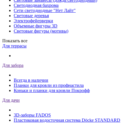
Световые занавесы (дождь светодиодный)
Светодиодная бахрома
Сети светодиодные "Нет Лайт"
Световые деревья
Электрофейерверки
Объемные фигуры 3D
Световые фигуры (мотивы)
Показать все
Для террасы
Для забора
Всегда в наличии
Планки для кровли из профнастила
Коньки и планки для кровли Покрофф
Для дачи
3D-заборы FADOS
Пластиковая водосточная система Döcke STANDARD