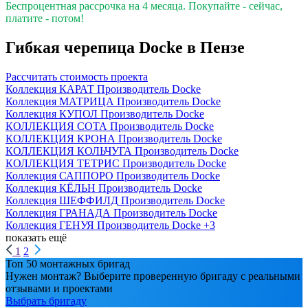
Беспроцентная рассрочка на 4 месяца. Покупайте - сейчас,
платите - потом!
Гибкая черепица Docke в Пензе
Рассчитать стоимость проекта
Коллекция КАРАТ
Производитель
Docke
Коллекция МАТРИЦА
Производитель
Docke
Коллекция КУПОЛ
Производитель
Docke
КОЛЛЕКЦИЯ СОТА
Производитель
Docke
КОЛЛЕКЦИЯ КРОНА
Производитель
Docke
КОЛЛЕКЦИЯ КОЛЬЧУГА
Производитель
Docke
КОЛЛЕКЦИЯ ТЕТРИС
Производитель
Docke
Коллекция САППОРО
Производитель
Docke
Коллекция КЁЛЬН
Производитель
Docke
Коллекция ШЕФФИЛД
Производитель
Docke
Коллекция ГРАНАДА
Производитель
Docke
Коллекция ГЕНУЯ
Производитель
Docke
+3
показать ещё
1
2
Топ 50 монтажных бригад
Нужен монтаж? Выберите проверенную бригаду с реальными
отзывами и проектами
Выбрать бригаду