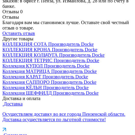
заказов: в офисе г. Пенза, ул. Измайлова, д. 28 или по счету в
банке.
Отзывы
0
Отзывы
Благодаря вам мы становимся лучше. Оставьте свой честный
отзыв о товаре.
Оставить отзыв
Другие товары
КОЛЛЕКЦИЯ СОТА
Производитель
Docke
КОЛЛЕКЦИЯ КРОНА
Производитель
Docke
КОЛЛЕКЦИЯ КОЛЬЧУГА
Производитель
Docke
КОЛЛЕКЦИЯ ТЕТРИС
Производитель
Docke
Коллекция КУПОЛ
Производитель
Docke
Коллекция МАТРИЦА
Производитель
Docke
Коллекция КАРАТ
Производитель
Docke
Коллекция САППОРО
Производитель
Docke
Коллекция КЁЛЬН
Производитель
Docke
Коллекция ШЕФФИЛД
Производитель
Docke
Доставка и оплата
Доставка
Осуществляем доставку во все города Пензенской области.
Доставка осуществляется по льготной стоимости!