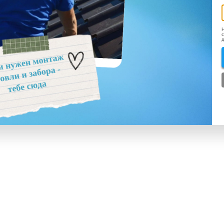
Н
с
д