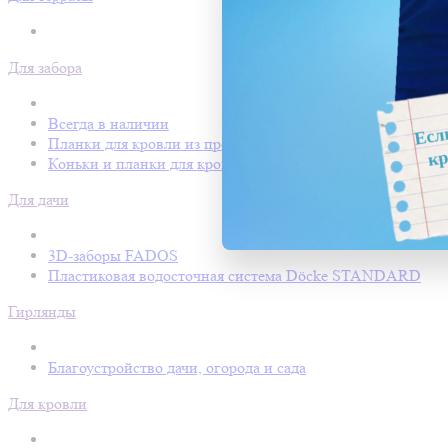
Для забора
Всегда в наличии
Планки для кровли из профнастила
Коньки и планки для кровли Покрофф
Для дачи
3D-заборы FADOS
Пластиковая водосточная система Döcke STANDARD
Гирлянды
Благоустройство дачи, огорода и сада
Для кровли