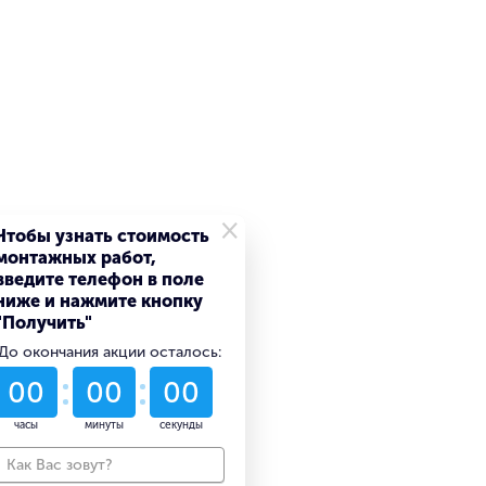
×
Чтобы узнать стоимость
монтажных работ,
введите телефон в поле
ниже и нажмите кнопку
"Получить"
До окончания акции осталось:
52
09
35
дни
часы
минуты