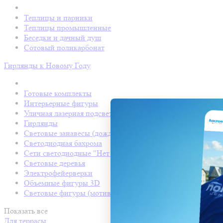
Теплицы и парники
Теплицы промышленные
Беседки и дачный душ
Сотовый поликарбонат
Гирлянды к Новому Году
Готовые комплекты
Интерьерные фигуры
Уличная лазерная подсветка
Гирлянды
Световые занавесы (дождь светодиодный)
Светодиодная бахрома
Сети светодиодные "Нет Лайт"
Световые деревья
Электрофейерверки
Объемные фигуры 3D
Световые фигуры (мотивы)
Показать все
Для террасы