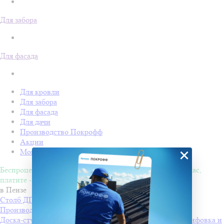
Для забора
Для фасада
Для кровли
Для забора
Для фасада
Для дачи
Производство Покрофф
Акции
×
Монтаж
Беспроцентная рассрочка на 4 месяца. Покупайте - сейчас,
платите - потом!
в Пензе
Столб ДПК Grand Line 100х100мм тиснение (на трубу)
Производитель
Grand Line
Доска-ступень стартовая ДПК Grand Line 160х22мм шлифовка и