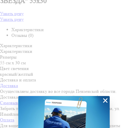
ЗВЕЗДА" 55х30
Узнать цену
Узнать цену
Характеристики
Отзывы (0)
Характеристики
Характеристики
Размеры
55 см х 30 см
Цвет свечения
красный/желтый
Доставка и оплата
Доставка
Осуществляем доставку во все города Пензенской области.
Доставка осуществляется по льготной стоимости!
×
Самовывоз
Забрать товар можно самостоятельно со склада в г. Пенза, ул.
Измайлова, д. 28
Оплата
Для вашего удобства мы предлагаем несколько видов оплаты