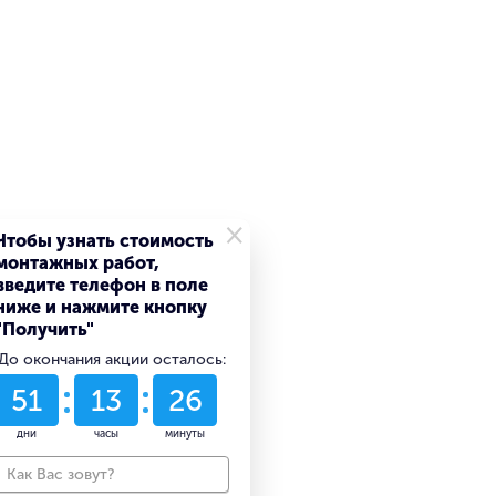
×
Чтобы узнать стоимость
монтажных работ,
введите телефон в поле
ниже и нажмите кнопку
"Получить"
До окончания акции осталось:
51
13
26
дни
часы
минуты