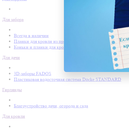
Для забора
Всегда в наличии
Планки для кровли из профнастила
Коньки и планки для кровли Покрофф
Для дачи
3D-заборы FADOS
Пластиковая водосточная система Döcke STANDARD
Гирлянды
Благоустройство дачи, огорода и сада
Для кровли