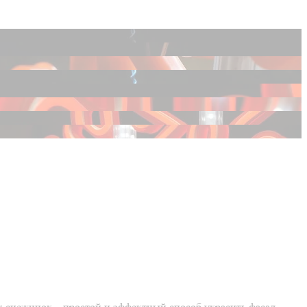
 снежинок – простой и эффектный способ украсить фасад,