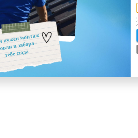
Н
с
д