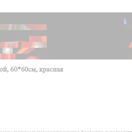
й, 60*60см, красная
кором является световая иллюминация. Коллекция светодиодных