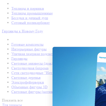
Теплицы и парники
Теплицы промышленные
Беседки и дачный душ
Сотовый поликарбонат
Гирлянды к Новому Году
Готовые комплекты
Интерьерные фигуры
Уличная лазерная подсветка
Гирлянды
Световые занавесы (дождь светодиодный)
Светодиодная бахрома
Сети светодиодные "Нет Лайт"
Световые деревья
Электрофейерверки
Объемные фигуры 3D
Световые фигуры (мотивы)
Показать все
Для террасы