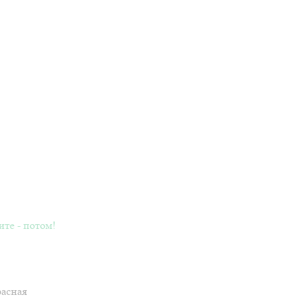
ите - потом!
расная