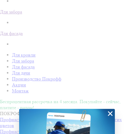
Для забора
Для фасада
Для кровли
Для забора
Для фасада
Для дачи
Производство Покрофф
Акции
Монтаж
Беспроцентная рассрочка на 4 месяца. Покупайте - сейчас,
платите - потом!
×
ПОКРОФФ RAL 8017 в Пензе
Профнастил С9 (цинк)
Производитель
Покрофф
+5 других
цветов
Профнастил С9 (цветной с полимерным покрытием)