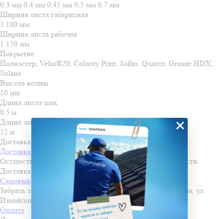
0,3 мм
0,4 мм
0,45 мм
0,5 мм
0,7 мм
Ширина листа габаритная
1 180 мм
Ширина листа рабочая
1 150 мм
Покрытие
Полиэстер, Velur®20, Colority Print, Safari, Quarzit, Granite HDX,
Solano
Высота волны
10 мм
Длина листа max
0.5 м
×
Длина листа min
12 м
Доставка и оплата
Доставка
Осуществляем доставку во все города Пензенской области.
Доставка осуществляется по льготной стоимости!
Самовывоз
Забрать товар можно самостоятельно со склада в г. Пенза, ул.
Измайлова, д. 28
Оплата