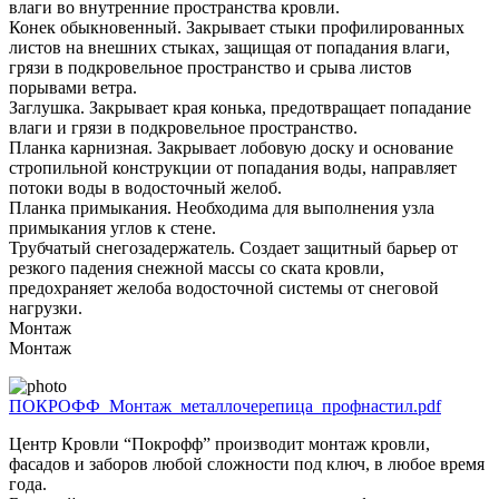
влаги во внутренние пространства кровли.
Конек обыкновенный. Закрывает стыки профилированных
листов на внешних стыках, защищая от попадания влаги,
грязи в подкровельное пространство и срыва листов
порывами ветра.
Заглушка. Закрывает края конька, предотвращает попадание
влаги и грязи в подкровельное пространство.
Планка карнизная. Закрывает лобовую доску и основание
стропильной конструкции от попадания воды, направляет
потоки воды в водосточный желоб.
Планка примыкания. Необходима для выполнения узла
примыкания углов к стене.
Трубчатый снегозадержатель. Создает защитный барьер от
резкого падения снежной массы со ската кровли,
предохраняет желоба водосточной системы от снеговой
нагрузки.
Монтаж
Монтаж
ПОКРОФФ_Монтаж_металлочерепица_профнастил.pdf
Центр Кровли “Покрофф” производит монтаж кровли,
фасадов и заборов любой сложности под ключ, в любое время
года.