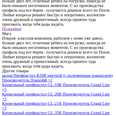
больше двух лет, отличные ребята на погрузке, никогда не
было никаких негативных моментов. С их производства
профиль под все берем - получается дешевле всего по Пензе.
Любые вопросы решают быстро и оперативно, коллектив
очень дружный и приветливый, всегда приятно туда
приезжать, когда тебя рады видеть.
Подробнее
Мага
Покров- классная компания, работаем с ними уже давно,
больше двух лет, отличные ребята на погрузке, никогда не
было никаких негативных моментов. С их производства
профиль под все берем - получается дешевле всего по Пензе.
Любые вопросы решают быстро и оперативно, коллектив
очень дружный и приветливый, всегда приятно туда
приезжать, когда тебя рады видеть.
Другие товары
акция
Профнастил R20R цветной (с полимерным покрытием)
Производитель
Покрофф
+2
Кровельный профнастил GL-10R
Производитель
Grand Line
+5
Кровельный профнастил GL-20R
Производитель
Grand Line
+5
Кровельный профнастил GL-21R
Производитель
Grand Line
+5
Кровельный профнастил GL-35R
Производитель
Grand Line