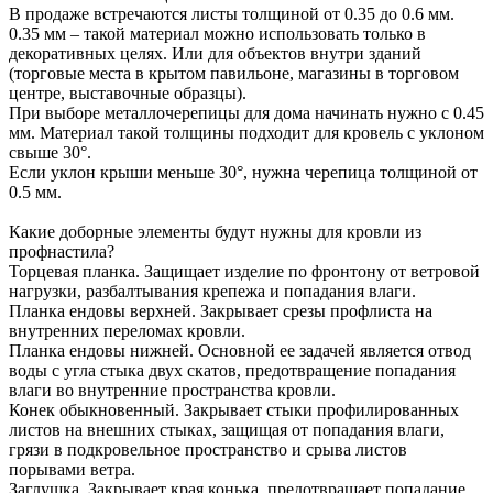
В продаже встречаются листы толщиной от 0.35 до 0.6 мм.
0.35 мм – такой материал можно использовать только в
декоративных целях. Или для объектов внутри зданий
(торговые места в крытом павильоне, магазины в торговом
центре, выставочные образцы).
При выборе металлочерепицы для дома начинать нужно с 0.45
мм. Материал такой толщины подходит для кровель с уклоном
свыше 30°.
Если уклон крыши меньше 30°, нужна черепица толщиной от
0.5 мм.
Какие доборные элементы будут нужны для кровли из
профнастила?
Торцевая планка. Защищает изделие по фронтону от ветровой
нагрузки, разбалтывания крепежа и попадания влаги.
Планка ендовы верхней. Закрывает срезы профлиста на
внутренних переломах кровли.
Планка ендовы нижней. Основной ее задачей является отвод
воды с угла стыка двух скатов, предотвращение попадания
влаги во внутренние пространства кровли.
Конек обыкновенный. Закрывает стыки профилированных
листов на внешних стыках, защищая от попадания влаги,
грязи в подкровельное пространство и срыва листов
порывами ветра.
Заглушка. Закрывает края конька, предотвращает попадание